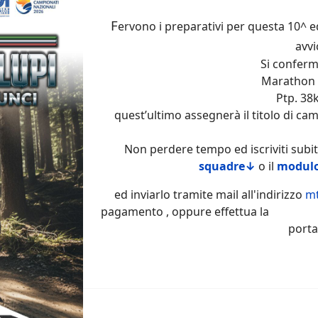
F
ervono i preparativi per questa 10^ ed
avvi
Si confermano
Marathon 56
Ptp. 38km 
quest’ultimo assegnerà il titolo di cam
Non perdere tempo ed iscriviti subito,
squadre↓
o il
modulo
ed inviarlo tramite mail all'indirizzo
mt
pagamento , oppure effettua la p
port