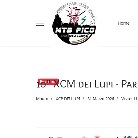
Home
10° XCM dei Lupi - P
Featured
Mauro
XCP DEI LUPI
31 Marzo 2026
Visite: 1